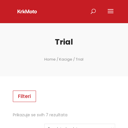
Trial
Home
/
Kacige
/ Trial
Filteri
Poredano
Prikazuje se svih 7 rezultata
po
najnovijem