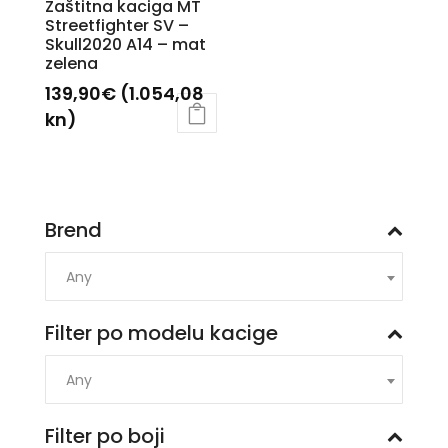
Zaštitna kaciga MT
na
na
Streetfighter SV –
stranici
stranici
Skull2020 A14 – mat
zelena
proizvoda
proizvoda
139,90
€
(1.054,08
kn)
Ovaj
proizvod
ima
više
Brend
varijanti.
Opcije
Any
se
mogu
Filter po modelu kacige
odabrati
na
Any
stranici
proizvoda
Filter po boji