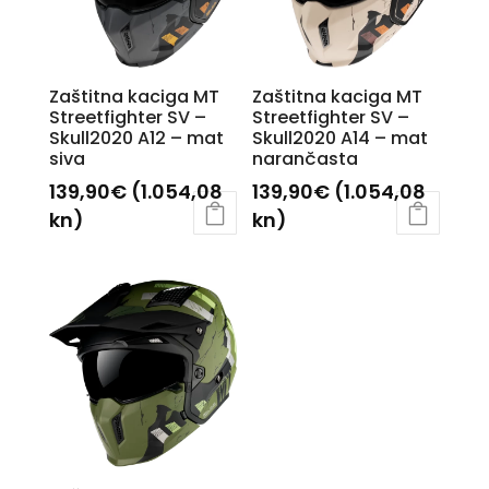
se
mogu
mogu
odabrati
odabrati
na
Zaštitna kaciga MT
Zaštitna kaciga MT
na
stranici
Streetfighter SV –
Streetfighter SV –
stranici
Skull2020 A12 – mat
Skull2020 A14 – mat
proizvoda
siva
narančasta
proizvoda
139,90
€
(1.054,08
139,90
€
(1.054,08
kn)
kn)
Ovaj
Ovaj
proizvod
proizvod
ima
ima
više
više
varijanti.
varijanti.
Opcije
Opcije
se
se
mogu
mogu
odabrati
odabrati