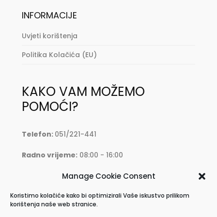
INFORMACIJE
Uvjeti korištenja
Politika Kolačića (EU)
KAKO VAM MOŽEMO
POMOĆI?
Telefon:
051/221-441
Radno vrijeme:
08:00 - 16:00
Manage Cookie Consent
Mail:
oprema@krkmoto.hr
Koristimo kolačiće kako bi optimizirali Vaše iskustvo prilikom
Address:
Stjepana Radića 28, 51500 Krk
korištenja naše web stranice.