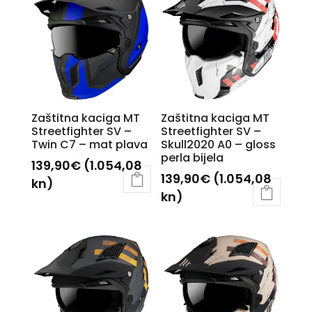
više
više
varijanti.
varijanti.
Opcije
Opcije
se
se
mogu
mogu
odabrati
odabrati
Zaštitna kaciga MT
Zaštitna kaciga MT
na
na
Streetfighter SV –
Streetfighter SV –
stranici
stranici
Twin C7 – mat plava
Skull2020 A0 – gloss
perla bijela
proizvoda
proizvoda
139,90
€
(1.054,08
139,90
€
(1.054,08
kn)
kn)
Ovaj
Ovaj
proizvod
proizvod
ima
ima
više
više
varijanti.
varijanti.
Opcije
Opcije
se