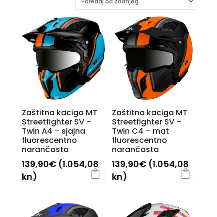
Zaštitna kaciga MT
Zaštitna kaciga MT
Streetfighter SV –
Streetfighter SV –
Twin A4 – sjajna
Twin C4 – mat
fluorescentno
fluorescentno
narančasta
narančasta
139,90
€
(1.054,08
139,90
€
(1.054,08
kn)
kn)
Ovaj
Ovaj
proizvod
proizvod
ima
ima