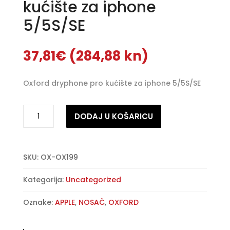
kućište za iphone
5/5S/SE
37,81
€
(284,88 kn)
Oxford dryphone pro kućište za iphone 5/5S/SE
Oxford
A
DODAJ U KOŠARICU
dryphone
l
pro
t
kućište
e
za
SKU:
OX-OX199
r
iphone
n
Kategorija:
Uncategorized
5/5S/SE
a
količina
t
Oznake:
APPLE
,
NOSAČ
,
OXFORD
i
v
e