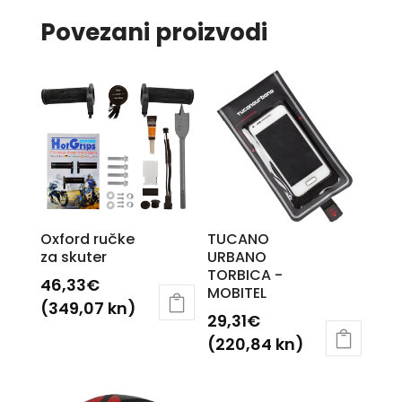
Povezani proizvodi
Oxford ručke
TUCANO
za skuter
URBANO
TORBICA -
46,33
€
MOBITEL
(349,07 kn)
29,31
€
(220,84 kn)