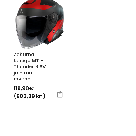
Zaštitna
kaciga MT –
Thunder 3 SV
jet- mat
crvena
119,90
€
(903,39 kn)
Ovaj
proizvod
ima
više
varijanti.