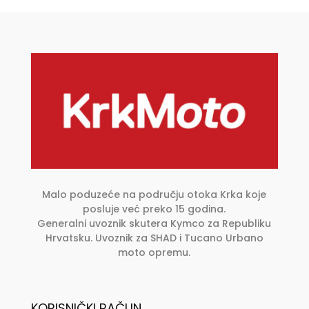
Opcije
se
mogu
odabrati
na
stranici
proizvoda
Malo poduzeće na području otoka Krka koje
posluje već preko 15 godina.
Generalni uvoznik skutera Kymco za Republiku
Hrvatsku. Uvoznik za SHAD i Tucano Urbano
moto opremu.
KORISNIČKI RAČUN