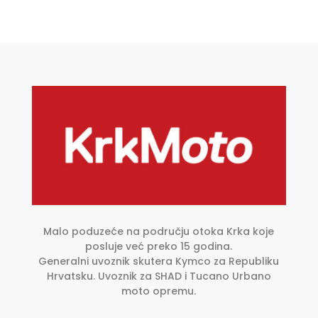
više
varijanti.
Opcije
se
mogu
odabrati
na
stranici
proizvoda
Malo poduzeće na području otoka Krka koje
posluje već preko 15 godina.
Generalni uvoznik skutera Kymco za Republiku
Hrvatsku. Uvoznik za SHAD i Tucano Urbano
moto opremu.