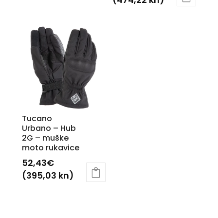
Ovaj
Ovaj
proizvod
proizvod
ima
ima
više
više
varijanti.
varijanti.
Opcije
Opcije
se
se
mogu
mogu
odabrati
odabrati
na
Tucano
na
Urbano – Hub
stranici
2G – muške
stranici
proizvoda
moto rukavice
proizvoda
52,43
€
(395,03 kn)
Ovaj
proizvod
ima