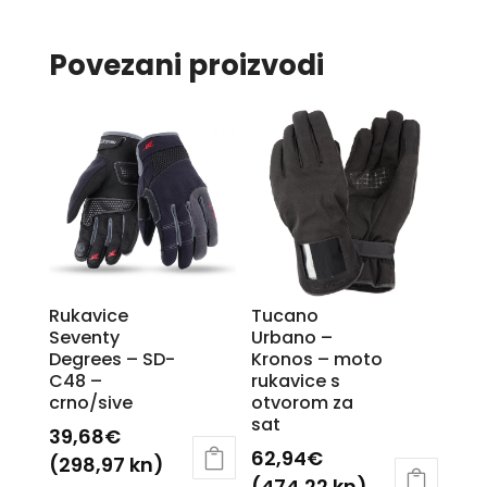
Povezani proizvodi
Rukavice
Tucano
Seventy
Urbano –
Degrees – SD-
Kronos – moto
C48 –
rukavice s
crno/sive
otvorom za
sat
39,68
€
62,94
€
(298,97 kn)
(474,22 kn)