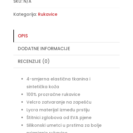
SD-
t
SKU:
N/A
C48
e
Kategorija:
Rukavice
–
r
crno/
n
žute
a
količina
t
OPIS
i
DODATNE INFORMACIJE
v
e
RECENZIJE (0)
:
4-smjerna elastična tkanina i
sintetička koža
100% prozračne rukavice
Velcro zatvaranje na zapešću
Lycra materijal između prstiju
Štitnici zglobova od EVA pjene
Silikonski umetci u prstima za bolje