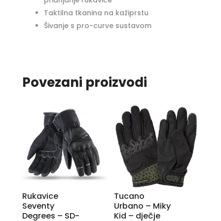
prianjanje rukavice
Taktilna tkanina na kažiprstu
Šivanje s pro-curve sustavom
Povezani proizvodi
Rukavice
Tucano
Seventy
Urbano – Miky
Degrees – SD-
Kid – dječje