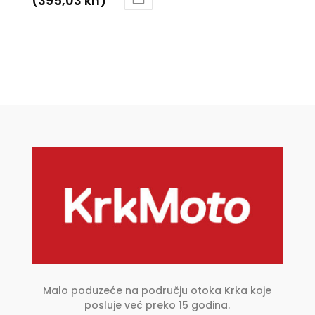
(395,03 kn)
Ovaj
proizvod
ima
više
varijanti.
Opcije
se
mogu
odabrati
na
stranici
proizvoda
Malo poduzeće na području otoka Krka koje
posluje već preko 15 godina.