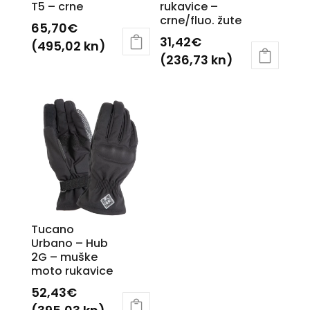
T5 – crne
rukavice –
crne/fluo. žute
65,70
€
31,42
€
(495,02 kn)
(236,73 kn)
Ovaj
Ovaj
proizvod
proizvod
ima
ima
više
više
varijanti.
varijanti.
Opcije
Opcije
se
se
mogu
mogu
odabrati
odabrati
na
Tucano
na
Urbano – Hub
stranici
2G – muške
stranici
proizvoda
moto rukavice
proizvoda
52,43
€