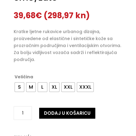
39,68
€
(298,97 kn)
Kratke ljetne rukavice urbanog dizajna,
proizvedene od elastične i sintetičke kože sa
prozračnim područjima i ventilacijskim otvorima.
Za bolju vidljivost vozača sadrži i reflektirajuća
područja.
Veličina
S
M
L
XL
XXL
XXXL
Rukavice
DODAJ U KOŠARICU
Seventy
Degrees
A
–
l