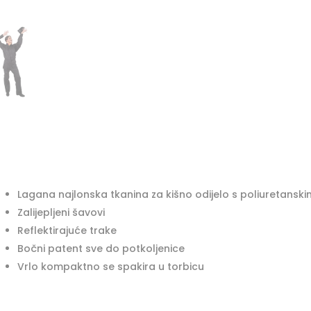
crno
a
količina
t
i
v
e
:
Lagana najlonska tkanina za kišno odijelo s poliuretan
Zalijepljeni šavovi
Reflektirajuće trake
Bočni patent sve do potkoljenice
Vrlo kompaktno se spakira u torbicu