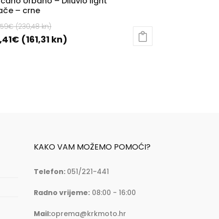
cano Urbano – Diluvio light
ače – crne
Izvorna
,59
€
(230,48 kn)
cijena
Trenutna
,41
€
(161,31 kn)
bila
cijena
aj
je:
je:
oizvod
30,59€
21,41€
a
(230,48
(161,31
še
kn).
kn).
ijanti.
cije
ogu
KAKO VAM MOŽEMO POMOĆI?
abrati
Telefon:
051/221-441
ranici
oizvoda
Radno vrijeme:
08:00 - 16:00
Mail:
oprema@krkmoto.hr