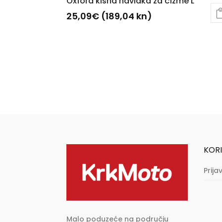
Oxford kišna navlaka za čizme L
25,09
€
(189,04 kn)
KORI
Prija
Malo poduzeće na području