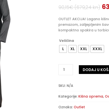
Iz
63
90,15
€
(679,24 kn)
ci
bi
OUTLET AKCIJA! Lagano kišn
je:
premazom, zalijepljenim šavo
90
kompaktno spakira u torbic
(6
kn
Veličina
L
XL
XXL
XXXL
Tucano
DODAJ U KOŠ
Urbano
–
A
Nano
l
SKU:
N/A
–
t
kišno
e
Kategorije:
Kišna oprema
,
O
odijelo
r
–
n
Oznaka:
Outlet