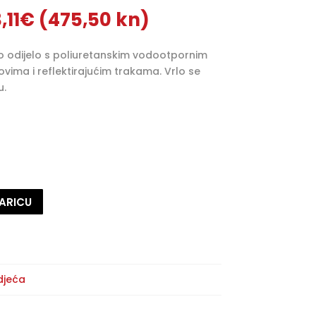
vorna
Trenutna
,11
€
(475,50 kn)
jena
cijena
la
je:
o odijelo s poliuretanskim vodootpornim
63,11€
vima i reflektirajućim trakama. Vrlo se
,15€
(475,50
u.
79,24
kn).
).
ARICU
djeća