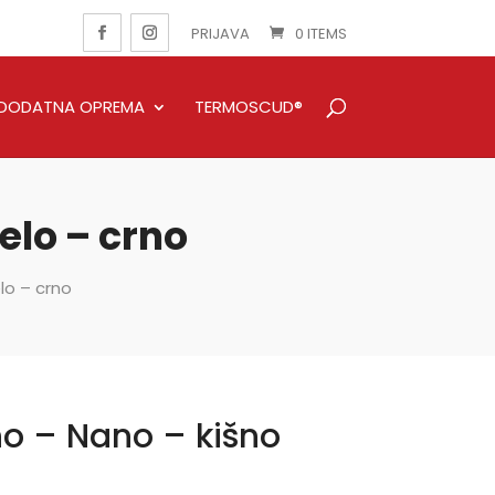
PRIJAVA
0 ITEMS
DODATNA OPREMA
TERMOSCUD®
elo – crno
lo – crno
o – Nano – kišno