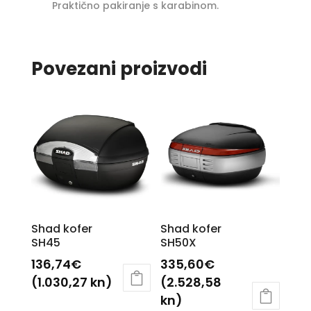
Praktično pakiranje s karabinom.
Povezani proizvodi
Shad kofer
Shad kofer
SH45
SH50X
136,74
€
335,60
€
(1.030,27 kn)
(2.528,58
kn)