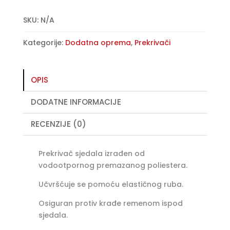
sjedala
l
-
t
SKU:
N/A
Nano
e
Kategorije:
Dodatna oprema
,
Prekrivači
količina
r
n
a
t
OPIS
i
DODATNE INFORMACIJE
v
e
RECENZIJE (0)
:
Prekrivač sjedala izrađen od
vodootpornog premazanog poliestera.
Učvršćuje se pomoću elastičnog ruba.
Osiguran protiv krađe remenom ispod
sjedala.