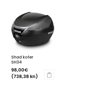
Shad kofer
SH34
98,00
€
(738,38 kn)