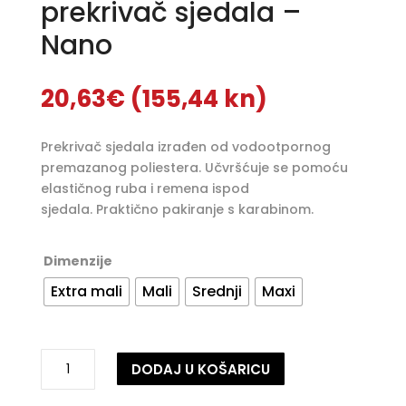
prekrivač sjedala –
Nano
20,63
€
(155,44 kn)
Prekrivač sjedala izrađen od vodootpornog
premazanog poliestera. Učvršćuje se pomoću
elastičnog ruba i remena ispod
sjedala. Praktično pakiranje s karabinom.
Dimenzije
Extra mali
Mali
Srednji
Maxi
Tucano
DODAJ U KOŠARICU
Urbano
prekrivač
A