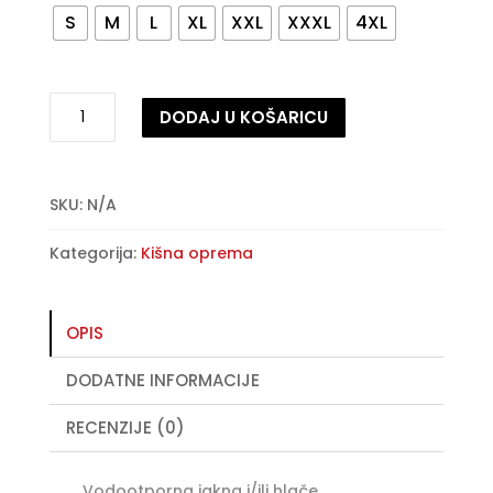
S
M
L
XL
XXL
XXXL
4XL
Tucano
DODAJ U KOŠARICU
Urbano
-
A
Start
l
-
t
SKU:
N/A
kišna
e
Kategorija:
Kišna oprema
jakna/hlače
r
količina
n
a
t
OPIS
i
DODATNE INFORMACIJE
v
e
RECENZIJE (0)
:
Vodootporna jakna i/ili hlače