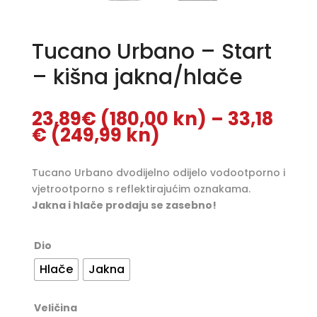
Tucano Urbano – Start
– kišna jakna/hlače
23,89
€
(180,00 kn)
–
33,18
Raspon
€
(249,99 kn)
cijena:
od
Tucano Urbano dvodijelno odijelo vodootporno i
23,89€
vjetrootporno s reflektirajućim oznakama.
(180,00
Jakna i hlače prodaju se zasebno!
kn)
do
33,18€
Dio
(249,99
Hlače
Jakna
kn)
Veličina