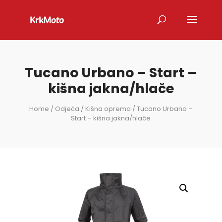
Tucano Urbano – Start –
kišna jakna/hlače
Home
/
Odjeća
/
Kišna oprema
/ Tucano Urbano –
Start – kišna jakna/hlače