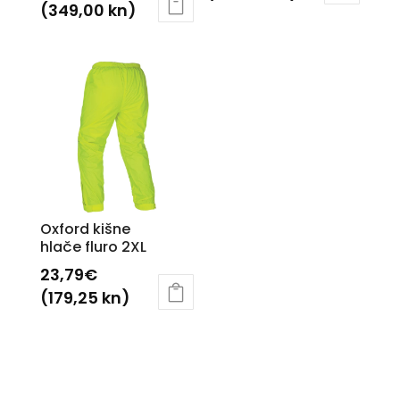
(349,00 kn)
Ovaj
proizvod
ima
više
varijanti.
Opcije
se
mogu
odabrati
Oxford kišne
na
hlače fluro 2XL
stranici
23,79
€
proizvoda
(179,25 kn)