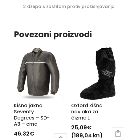
2 džepa s zaštitom protiv prokišnjavanja
Povezani proizvodi
Kišna jakna
Oxford kišna
Seventy
navlaka za
Degrees – SD-
čizme L
A3 – crna
25,09
€
46,32
€
(189,04 kn)