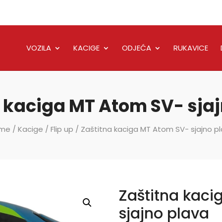
VOZILA
KACIGE
ODJEĆA
RUKAVICE
 kaciga MT Atom SV- sja
me
/
Kacige
/
Flip up
/ Zaštitna kaciga MT Atom SV- sjajno p
Zaštitna kac
sjajno plava