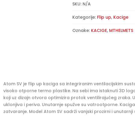
Atom
l
SKU:
N/A
SV-
t
sjajno
e
Kategorije:
Flip up
,
Kacige
plava
r
količina
n
Oznake:
KACIGE
,
MTHELMETS
a
t
i
v
e
:
Atom SV je flip up kaciga sa integriranim ventilacijskim sus
visoko otporne termo plastike. Na sebi ima istaknuti 3D logo.
koji uz dizajn otvora optimizira protok ventilirajućeg zraka.
uklonjiva i periva. Unutarnje spužve su vatrootporne. Kacig
zatvaranje. Model Atom SV sadrži vanjski prozirni i unutarnji s