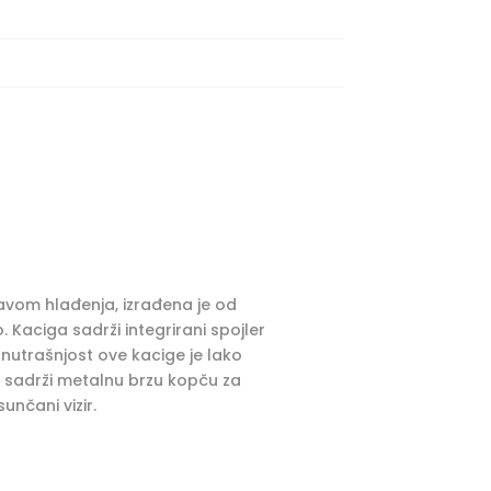
tavom hlađenja, izrađena je od
 Kaciga sadrži integrirani spojler
 Unutrašnjost ove kacige je lako
a sadrži metalnu brzu kopču za
unčani vizir.