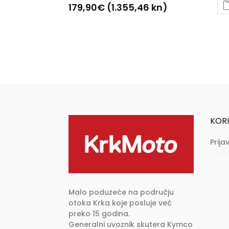
179,90
€
(1.355,46 kn)
Ovaj
proizvod
ima
više
varijanti.
Opcije
se
mogu
KORI
odabrati
na
Prija
stranici
proizvoda
Malo poduzeće na području
otoka Krka koje posluje već
preko 15 godina.
Generalni uvoznik skutera Kymco