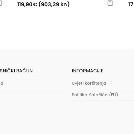
119,90
€
(903,39 kn)
17
Ovaj
Ov
proizvod
pr
ima
im
više
vi
varijanti.
var
Opcije
Op
se
se
mogu
m
SNIČKI RAČUN
INFORMACIJE
odabrati
od
na
na
va
Uvjeti korištenja
stranici
st
Politika Kolačića (EU)
proizvoda
pr