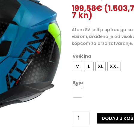
199,58
€
(1.503,
Raspon
7 kn)
cijena:
od
Atom SV je flip up kaciga sa
199,58€
vizirom, izrađena je od vis
(1.503,74
kopčom za brzo zatvaranje.
kn)
do
Veličina
199,85€
M
L
XL
XXL
(1.505,77
kn)
Boja
Zaštitna
DODAJ U KOŠ
kaciga
MT
A