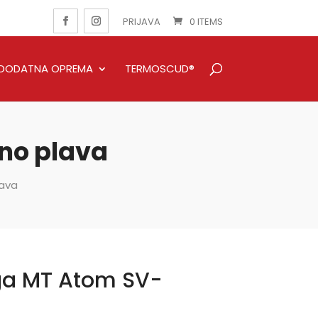
PRIJAVA
0 ITEMS
DODATNA OPREMA
TERMOSCUD®
jno plava
lava
iga MT Atom SV-