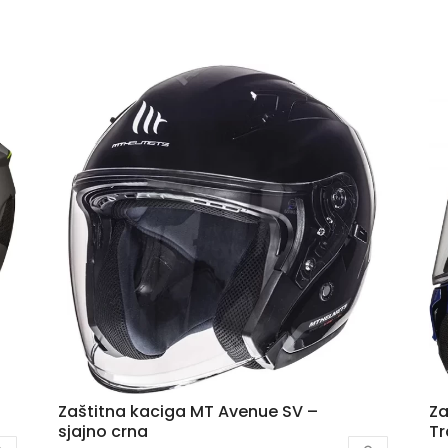
Zaštitna kaciga MT Avenue SV –
Za
sjajno crna
Tr