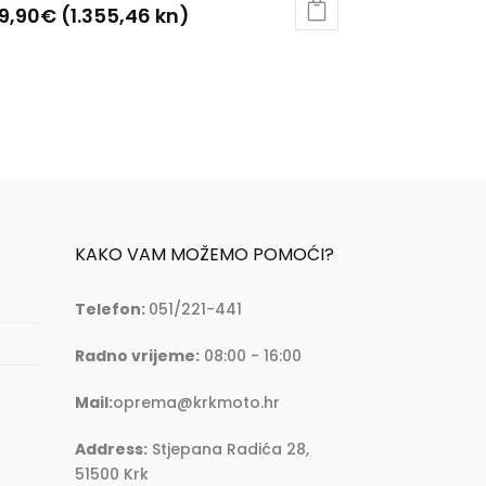
9,90
€
(1.355,46 kn)
aj
oizvod
a
še
ijanti.
cije
ogu
KAKO VAM MOŽEMO POMOĆI?
abrati
Telefon:
051/221-441
ranici
oizvoda
Radno vrijeme:
08:00 - 16:00
Mail:
oprema@krkmoto.hr
Address:
Stjepana Radića 28,
51500 Krk