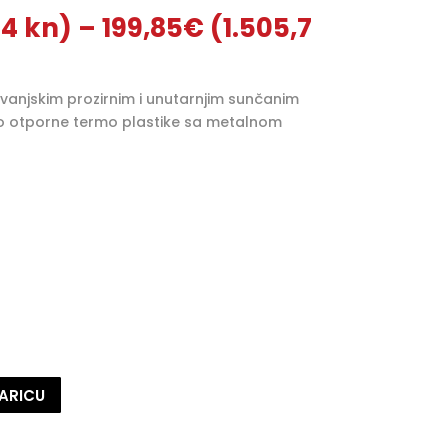
74 kn)
–
199,85
€
(1.505,7
 vanjskim prozirnim i unutarnjim sunčanim
oko otporne termo plastike sa metalnom
ARICU