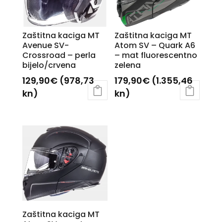
Zaštitna kaciga MT
Zaštitna kaciga MT
Avenue SV-
Atom SV – Quark A6
Crossroad – perla
– mat fluorescentno
bijelo/crvena
zelena
129,90
€
(978,73
179,90
€
(1.355,46
kn)
kn)
Ovaj
Ovaj
proizvod
proizvod
ima
ima
više
više
varijanti.
varijanti.
Opcije
Opcije
se
se
mogu
mogu
odabrati
odabrati
Zaštitna kaciga MT
na
na