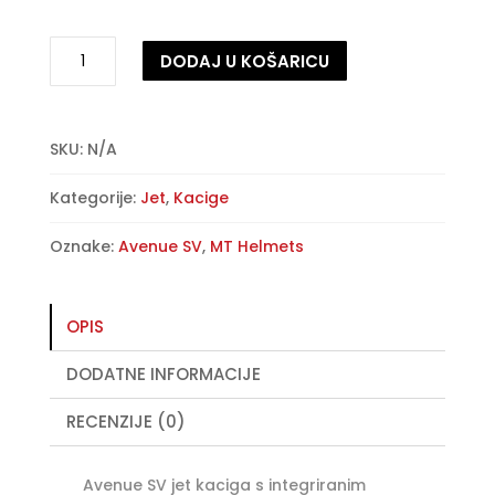
Zaštitna
DODAJ U KOŠARICU
kaciga
MT
A
Avenue
l
SV
t
SKU:
N/A
-
e
Kategorije:
Jet
,
Kacige
sjajna
r
perla
n
Oznake:
Avenue SV
,
MT Helmets
bijela
a
količina
t
i
OPIS
v
e
DODATNE INFORMACIJE
:
RECENZIJE (0)
Avenue SV jet kaciga s integriranim