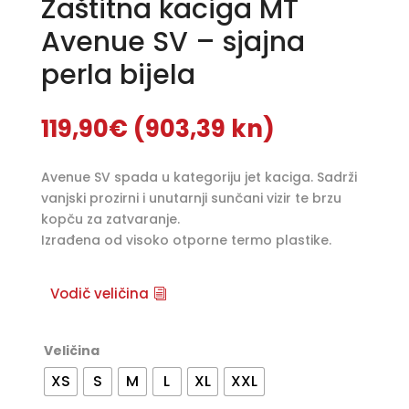
Zaštitna kaciga MT
Avenue SV – sjajna
perla bijela
119,90
€
(903,39 kn)
Avenue SV spada u kategoriju jet kaciga. Sadrži
vanjski prozirni i unutarnji sunčani vizir te brzu
kopču za zatvaranje.
Izrađena od visoko otporne termo plastike.
Vodič veličina
Veličina
XS
S
M
L
XL
XXL