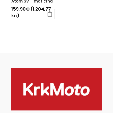
Atom SV – mat crna
stranici
stranici
159,90
€
(1.204,77
proizvoda
proizvoda
kn)