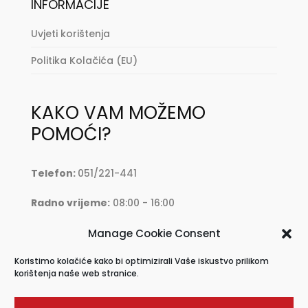
INFORMACIJE
Uvjeti korištenja
Politika Kolačića (EU)
KAKO VAM MOŽEMO
POMOĆI?
Telefon:
051/221-441
Radno vrijeme:
08:00 - 16:00
Mail:
oprema@krkmoto.hr
Manage Cookie Consent
Koristimo kolačiće kako bi optimizirali Vaše iskustvo prilikom
Address:
Stjepana Radića 28, 51500 Krk
korištenja naše web stranice.