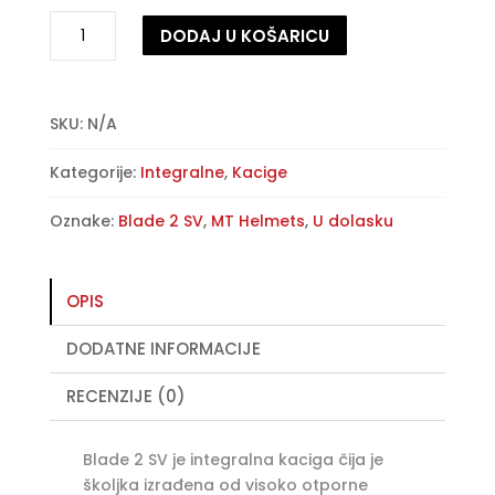
Zaštitna
DODAJ U KOŠARICU
kaciga
MT
A
Blade
l
2
t
SKU:
N/A
SV
e
Kategorije:
Integralne
,
Kacige
–
r
Breeze
n
Oznake:
Blade 2 SV
,
MT Helmets
,
U dolasku
D8
a
-
t
sjajno
i
OPIS
perla
v
roza
e
DODATNE INFORMACIJE
količina
:
RECENZIJE (0)
Blade 2 SV je integralna kaciga čija je
školjka izrađena od visoko otporne