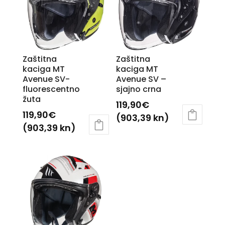
Zaštitna
Zaštitna
kaciga MT
kaciga MT
Avenue SV-
Avenue SV –
fluorescentno
sjajno crna
žuta
119,90
€
119,90
€
(903,39 kn)
(903,39 kn)
Ovaj
Ovaj
proizvod
proizvod
ima
ima
više
više
varijanti.
varijanti.
Opcije
Opcije
se
se
mogu