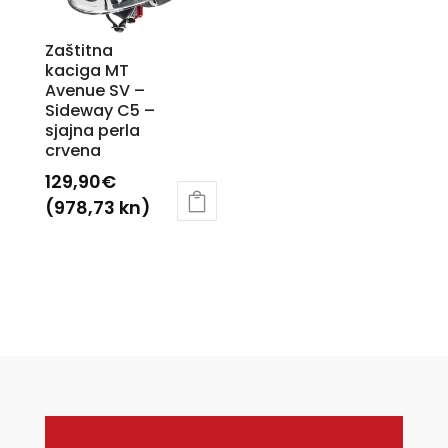
mogu
odabrati
odabrati
na
Zaštitna
na
kaciga MT
stranici
Avenue SV –
stranici
proizvoda
Sideway C5 –
proizvoda
sjajna perla
crvena
129,90
€
(978,73 kn)
Ovaj
proizvod
ima
više
varijanti.
Opcije
se
mogu
odabrati