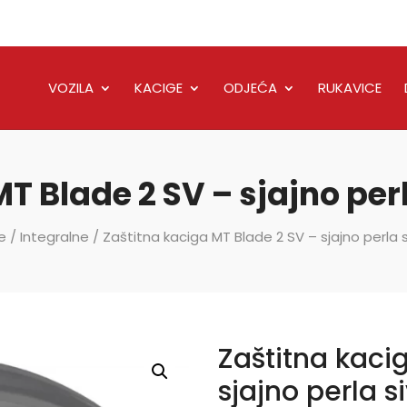
VOZILA
KACIGE
ODJEĆA
RUKAVICE
T Blade 2 SV – sjajno per
e
/
Integralne
/ Zaštitna kaciga MT Blade 2 SV – sjajno perla 
Zaštitna kaci
sjajno perla s