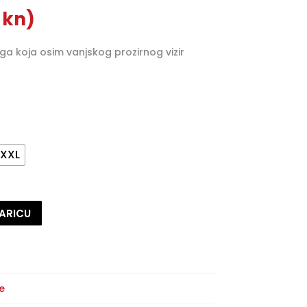
 kn)
iga koja osim vanjskog prozirnog vizir
XXL
ARICU
e