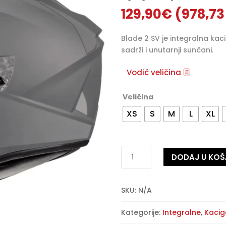
129,90
€
(978,73
Blade 2 SV je integralna kac
sadrži i unutarnji sunčani.
Vodič veličina
Veličina
XS
S
M
L
XL
Zaštitna
DODAJ U KOŠ
kaciga
MT
A
Blade
l
SKU:
N/A
2
t
SV
e
Kategorije:
Integralne
,
Kacig
–
r