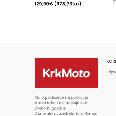
129,90
€
(978,73 kn)
Ovaj
proizvod
ima
više
varijanti.
Opcije
se
mogu
KORI
odabrati
na
Prija
stranici
proizvoda
Malo poduzeće na području
otoka Krka koje posluje već
preko 15 godina.
Generalni uvoznik skutera Kymco