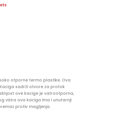
ets
visoko otporne termo plastike. Ova
 Kaciga sadrži otvore za protok
rašnjost ove kacige je vatrootporna,
g vizira ova kaciga ima i unutarnji
ži premaz protiv magljenja.