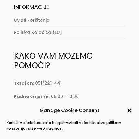
INFORMACIJE
Uvjeti korištenja
Politika Kolačića (EU)
KAKO VAM MOŽEMO
POMOĆI?
Telefon:
051/221-441
Radno vrijeme:
08:00 - 16:00
Mail:
oprema@krkmoto.hr
Manage Cookie Consent
Koristimo kolačiće kako bi optimizirali Vaše iskustvo prilikom
Address:
Stjepana Radića 28, 51500 Krk
korištenja naše web stranice.