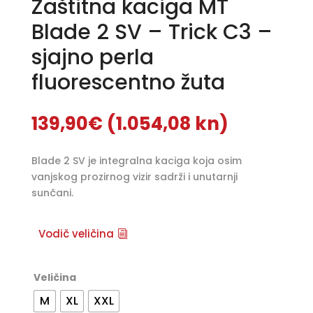
Zaštitna kaciga MT
Blade 2 SV – Trick C3 –
sjajno perla
fluorescentno žuta
139,90
€
(1.054,08 kn)
Blade 2 SV je integralna kaciga koja osim
vanjskog prozirnog vizir sadrži i unutarnji
sunčani.
Vodič veličina
Veličina
M
XL
XXL