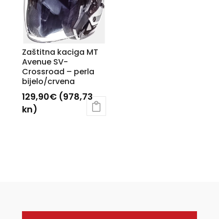
Opcije
Opcije
se
se
mogu
mogu
odabrati
odabrati
Zaštitna kaciga MT
na
na
Avenue SV-
Crossroad – perla
stranici
stranici
bijelo/crvena
proizvoda
proizvoda
129,90
€
(978,73
kn)
Ovaj
proizvod
ima
više
varijanti.
Opcije
se
mogu