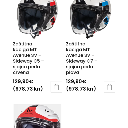
Zaštitna
Zaštitna
kaciga MT
kaciga MT
Avenue SV –
Avenue SV –
Sideway C5 –
Sideway C7 –
sjajna perla
sjajna perla
crvena
plava
129,90
€
129,90
€
(978,73 kn)
(978,73 kn)
Ovaj
Ovaj
proizvod
proizvod
ima
ima
više
više
varijanti.
varijanti.