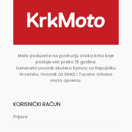
odabrati
na
stranici
proizvoda
Malo poduzeće na području otoka Krka koje
posluje već preko 15 godina.
Generalni uvoznik skutera Kymco za Republiku
Hrvatsku. Uvoznik za SHAD i Tucano Urbano
moto opremu.
KORISNIČKI RAČUN
Prijava