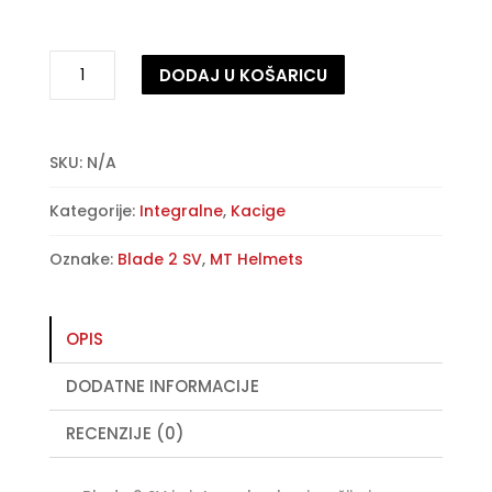
Zaštitna
DODAJ U KOŠARICU
kaciga
MT
A
Blade
l
2
t
SKU:
N/A
SV
e
Kategorije:
Integralne
,
Kacige
–
r
Trick
n
Oznake:
Blade 2 SV
,
MT Helmets
C3
a
-
t
sjajno
i
OPIS
perla
v
fluorescentno
e
DODATNE INFORMACIJE
žuta
:
količina
RECENZIJE (0)