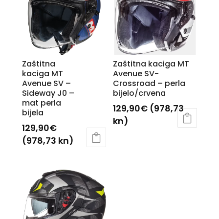
Zaštitna
Zaštitna kaciga MT
kaciga MT
Avenue SV-
Avenue SV –
Crossroad – perla
Sideway J0 –
bijelo/crvena
mat perla
129,90
€
(978,73
bijela
kn)
129,90
€
Ovaj
(978,73 kn)
proizvod
Ovaj
ima
proizvod
više
ima
varijanti.
više
Opcije
varijanti.
se
Opcije