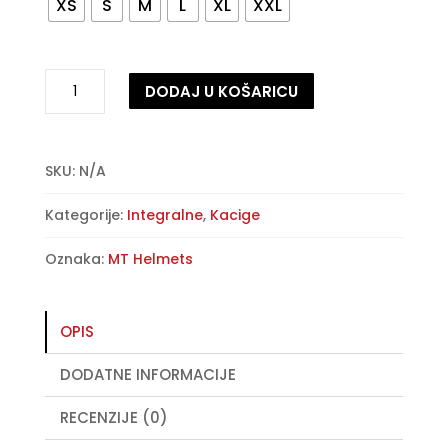
XS
S
M
L
XL
XXL
Zaštitna
DODAJ U KOŠARICU
kaciga
MT
A
Targo
l
Pro
t
SKU:
N/A
–
e
Kategorije:
Integralne
,
Kacige
Sound
r
A3
n
Oznaka:
MT Helmets
–
a
sjajno
t
fluorescentno
i
OPIS
žuta
v
količina
e
DODATNE INFORMACIJE
:
RECENZIJE (0)