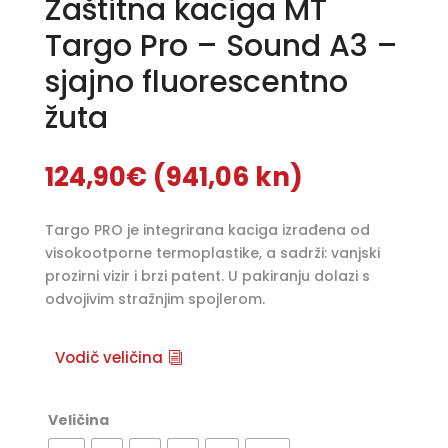
Zaštitna kaciga MT
Targo Pro – Sound A3 –
sjajno fluorescentno
žuta
124,90
€
(941,06 kn)
Targo PRO je integrirana kaciga izrađena od
visokootporne termoplastike, a sadrži: vanjski
prozirni vizir i brzi patent. U pakiranju dolazi s
odvojivim stražnjim spojlerom.
Vodič veličina
Veličina