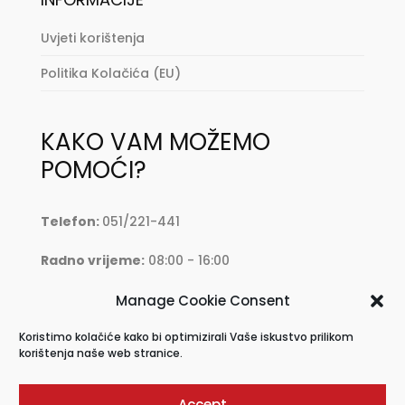
Uvjeti korištenja
Politika Kolačića (EU)
KAKO VAM MOŽEMO
POMOĆI?
Telefon:
051/221-441
Radno vrijeme:
08:00 - 16:00
Mail:
oprema@krkmoto.hr
Manage Cookie Consent
Koristimo kolačiće kako bi optimizirali Vaše iskustvo prilikom
Address:
Stjepana Radića 28, 51500 Krk
korištenja naše web stranice.
Accept