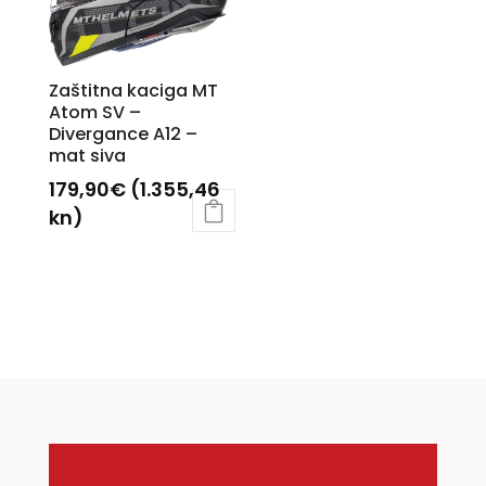
mogu
se
odabrati
mogu
na
odabrati
Zaštitna kaciga MT
stranici
na
Atom SV –
proizvoda
Divergance A12 –
stranici
mat siva
proizvoda
179,90
€
(1.355,46
kn)
Ovaj
proizvod
ima
više
varijanti.
Opcije
se
mogu
odabrati