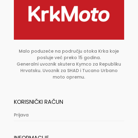
na
stranici
proizvoda
Malo poduzeće na području otoka Krka koje
posluje već preko 15 godina.
Generalni uvoznik skutera Kymco za Republiku
Hrvatsku. Uvoznik za SHAD i Tucano Urbano
moto opremu.
KORISNIČKI RAČUN
Prijava
INFORMACIJE