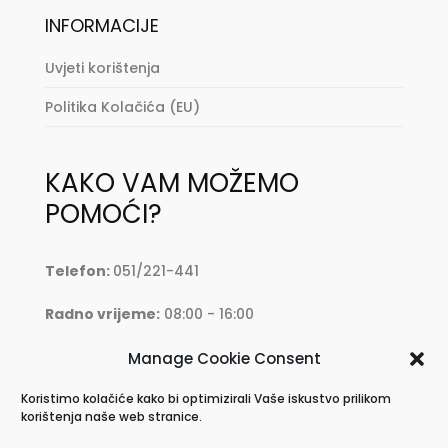
INFORMACIJE
Uvjeti korištenja
Politika Kolačića (EU)
KAKO VAM MOŽEMO
POMOĆI?
Telefon:
051/221-441
Radno vrijeme:
08:00 - 16:00
Mail:
oprema@krkmoto.hr
Manage Cookie Consent
Koristimo kolačiće kako bi optimizirali Vaše iskustvo prilikom
Address:
Stjepana Radića 28, 51500 Krk
korištenja naše web stranice.