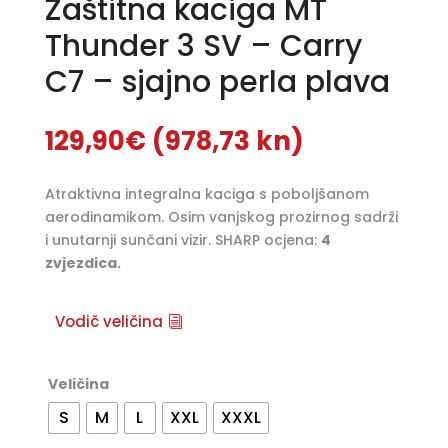
Zaštitna kaciga MT
Thunder 3 SV – Carry
C7 – sjajno perla plava
129,90
€
(978,73 kn)
Atraktivna integralna kaciga s poboljšanom
aerodinamikom. Osim vanjskog prozirnog sadrži
i unutarnji sunčani vizir. SHARP ocjena:
4
zvjezdica.
Vodič veličina
Veličina
S
M
L
XXL
XXXL