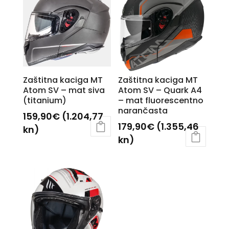
Zaštitna kaciga MT
Zaštitna kaciga MT
Atom SV – mat siva
Atom SV – Quark A4
(titanium)
– mat fluorescentno
narančasta
159,90
€
(1.204,77
179,90
€
(1.355,46
kn)
kn)
Ovaj
Ovaj
proizvod
proizvod
ima
ima
više
više
varijanti.
varijanti.
Opcije
Opcije
se