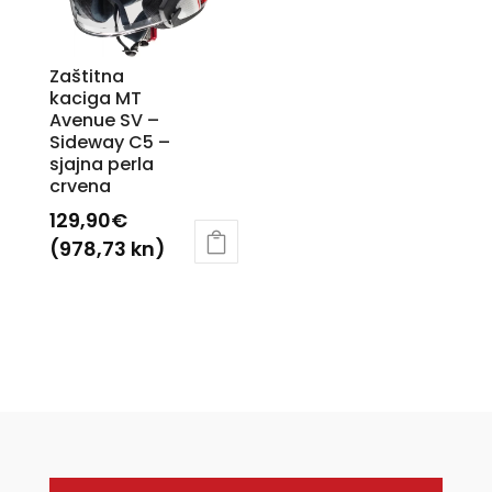
se
mogu
mogu
odabrati
odabrati
na
Zaštitna
na
kaciga MT
stranici
Avenue SV –
stranici
proizvoda
Sideway C5 –
proizvoda
sjajna perla
crvena
129,90
€
(978,73 kn)
Ovaj
proizvod
ima
više
varijanti.
Opcije
se
mogu