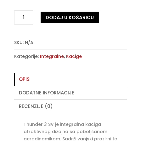
Zaštitna
DODAJ U KOŠARICU
kaciga
MT
A
Thunder
l
3
t
SKU:
N/A
SV
e
Kategorije:
Integralne
,
Kacige
–
r
Carry
n
C7
a
-
t
OPIS
sjajno
i
DODATNE INFORMACIJE
perla
v
plava
e
RECENZIJE (0)
količina
:
Thunder 3 SV je integralna kaciga
atraktivnog dizajna sa poboljšanom
aerodinamikom. Sadrži vanjski prozirni te