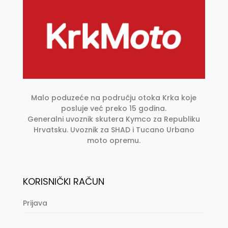
odabrati
na
stranici
proizvoda
Malo poduzeće na području otoka Krka koje
posluje već preko 15 godina.
Generalni uvoznik skutera Kymco za Republiku
Hrvatsku. Uvoznik za SHAD i Tucano Urbano
moto opremu.
KORISNIČKI RAČUN
Prijava