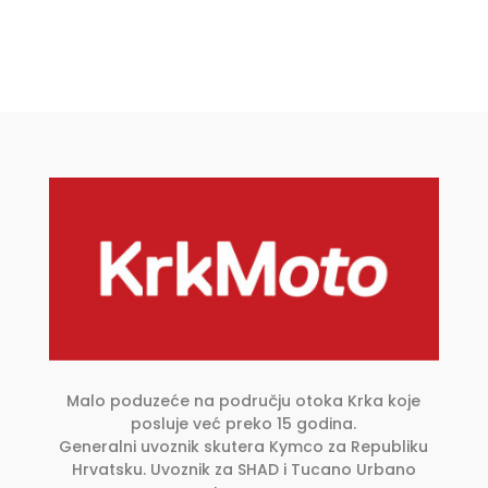
proizvod
ima
više
varijanti.
Opcije
se
mogu
odabrati
na
stranici
proizvoda
Malo poduzeće na području otoka Krka koje
posluje već preko 15 godina.
Generalni uvoznik skutera Kymco za Republiku
Hrvatsku. Uvoznik za SHAD i Tucano Urbano