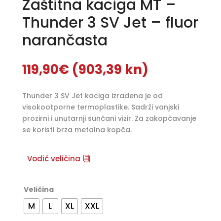
Zaštitna kaciga MT –
Thunder 3 SV Jet – fluor
narančasta
119,90
€
(903,39 kn)
Thunder 3 SV Jet kaciga izrađena je od
visokootporne termoplastike. Sadrži vanjski
prozirni i unutarnji sunčani vizir. Za zakopčavanje
se koristi brza metalna kopča.
Vodič veličina
Veličina
M
L
XL
XXL