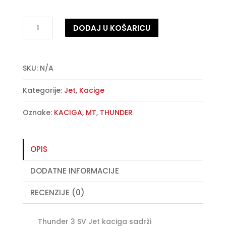
Zaštitna
DODAJ U KOŠARICU
kaciga
MT
A
-
l
Thunder
t
SKU:
N/A
3
e
Kategorije:
Jet
,
Kacige
SV
r
Jet
n
Oznake:
KACIGA
,
MT
,
THUNDER
–
a
fluor
t
narančasta
i
OPIS
količina
v
e
DODATNE INFORMACIJE
:
RECENZIJE (0)
Thunder 3 SV Jet kaciga sadrži