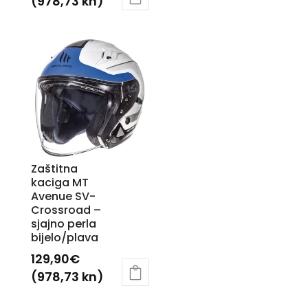
(978,73 kn)
Ovaj
Ovaj
proizvod
proizvod
ima
ima
više
više
varijanti.
varijanti.
Opcije
Opcije
se
se
mogu
mogu
odabrati
odabrati
na
Zaštitna
na
kaciga MT
stranici
Avenue SV-
stranici
proizvoda
Crossroad –
proizvoda
sjajno perla
bijelo/plava
129,90
€
(978,73 kn)
Ovaj