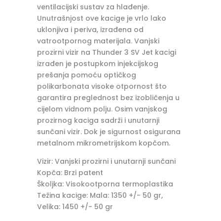
ventilacijski sustav za hlađenje.
Unutrašnjost ove kacige je vrlo lako
uklonjiva i periva, izrađena od
vatrootpornog materijala. Vanjski
prozirni vizir na Thunder 3 SV Jet kacigi
izrađen je postupkom injekcijskog
prešanja pomoću optičkog
polikarbonata visoke otpornost što
garantira preglednost bez izobličenja u
cijelom vidnom polju. Osim vanjskog
prozirnog kaciga sadrži i unutarnji
sunčani vizir. Dok je sigurnost osigurana
metalnom mikrometrijskom kopčom.
Vizir: Vanjski prozirni i unutarnji sunčani
Kopča: Brzi patent
Školjka: Visokootporna termoplastika
Težina kacige: Mala: 1350 +/- 50 gr,
Velika: 1450 +/- 50 gr