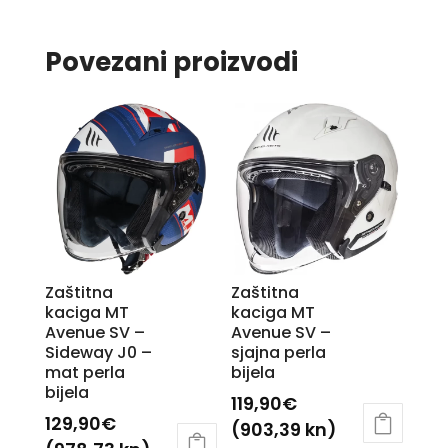
Povezani proizvodi
Zaštitna
Zaštitna
kaciga MT
kaciga MT
Avenue SV –
Avenue SV –
Sideway J0 –
sjajna perla
mat perla
bijela
bijela
119,90
€
129,90
€
(903,39 kn)