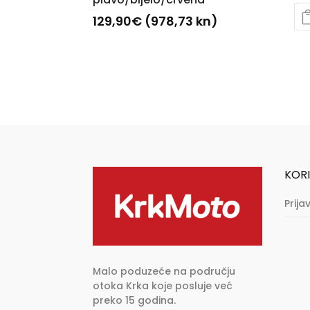
129,90
€
(978,73 kn)
Ovaj
proizvod
ima
više
varijanti.
Opcije
se
mogu
KORI
odabrati
na
Prija
stranici
proizvoda
Malo poduzeće na području
otoka Krka koje posluje već
preko 15 godina.