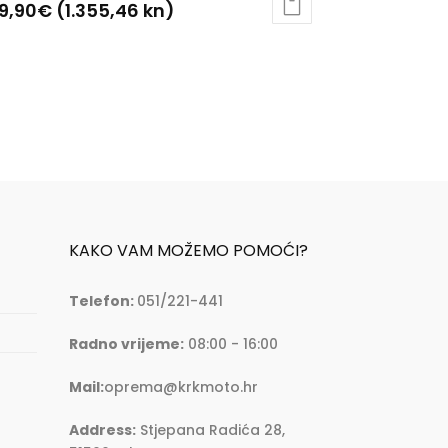
9,90
€
(1.355,46 kn)
aj
oizvod
a
še
ijanti.
cije
ogu
abrati
KAKO VAM MOŽEMO POMOĆI?
ranici
Telefon:
051/221-441
oizvoda
Radno vrijeme:
08:00 - 16:00
Mail:
oprema@krkmoto.hr
Address:
Stjepana Radića 28,