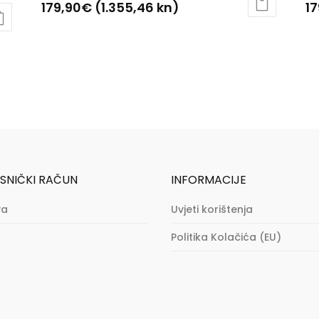
179,90
€
(1.355,46 kn)
17
Ovaj
Ov
proizvod
pr
ima
im
više
vi
varijanti.
var
Opcije
Op
se
se
mogu
m
odabrati
od
SNIČKI RAČUN
INFORMACIJE
na
na
va
Uvjeti korištenja
stranici
st
proizvoda
pr
Politika Kolačića (EU)