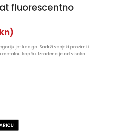
t fluorescentno
 kn)
oriju jet kaciga. Sadrži vanjski prozirni i
rzu metalnu kopču. Izrađena je od visoko
ARICU