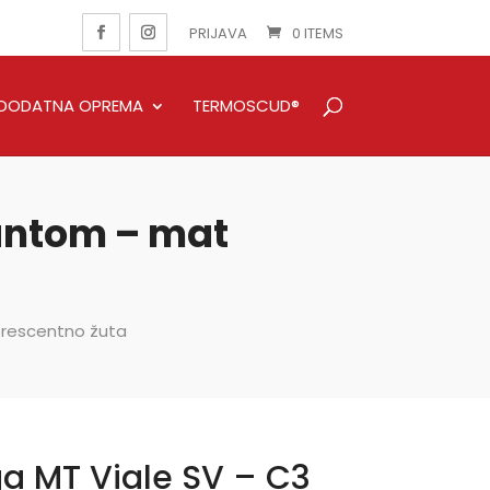
PRIJAVA
0 ITEMS
DODATNA OPREMA
TERMOSCUD®
hantom – mat
orescentno žuta
ga MT Viale SV – C3