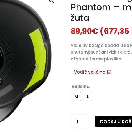
Phantom – ma
žuta
89,90
€
(677,35
Viale SV kaciga spada u kateg
unutarnji sunčani vizir te b
otporne termo plastike.
Vodič veličina
Veličina
M
L
Zaštitna
DODAJ U KOŠ
kaciga
MT
A