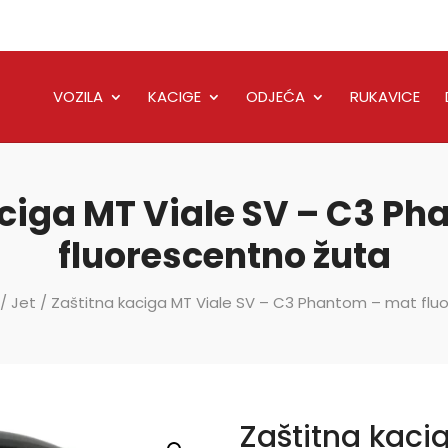
VOZILA
KACIGE
ODJEĆA
RUKAVICE
ciga MT Viale SV – C3 P
fluorescentno žuta
/
Jet
/ Zaštitna kaciga MT Viale SV – C3 Phantom – mat flu
Zaštitna kaci