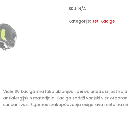
Viale
l
SKU:
N/A
SV
t
–
e
Kategorije:
Jet
,
Kacige
C3
r
Phantom
n
-
a
mat
t
fluorescentno
i
žuta
v
količina
e
:
Viale SV kaciga ima lako uklonjivu i perivu unutrašnjost koj
antialergijskih materijala. Kaciga sadrži vanjski vizir otpora
sunčani vizir. Sigurnost zakopčavanja osigurava metalna mi