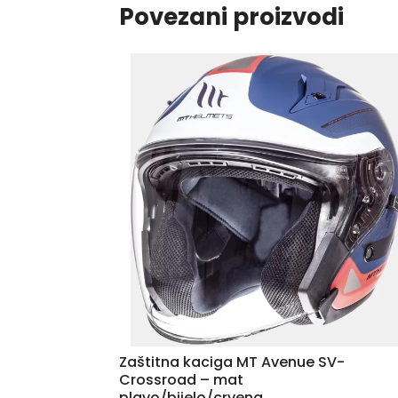
Povezani proizvodi
Zaštitna kaciga MT Avenue SV-
Crossroad – mat
plavo/bijelo/crvena