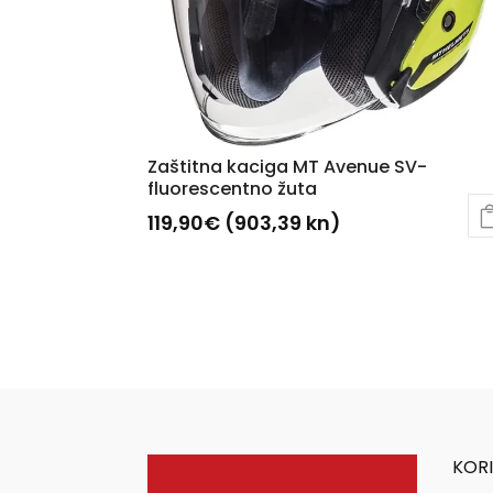
Zaštitna kaciga MT Avenue SV-
fluorescentno žuta
119,90
€
(903,39 kn)
Ovaj
proizvod
ima
više
varijanti.
Opcije
se
mogu
KORI
odabrati