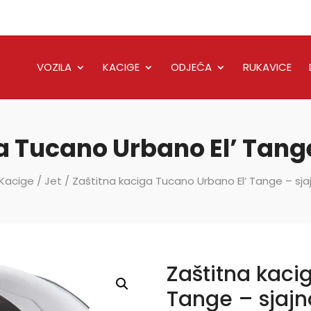
VOZILA
KACIGE
ODJEĆA
RUKAVICE
 Tucano Urbano El’ Tange
Kacige
/
Jet
/ Zaštitna kaciga Tucano Urbano El’ Tange – sjaj
Zaštitna kaci
Tange – sjajn