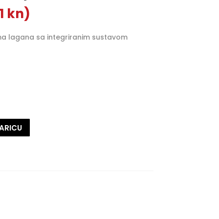
41 kn)
a lagana sa integriranim sustavom
ARICU