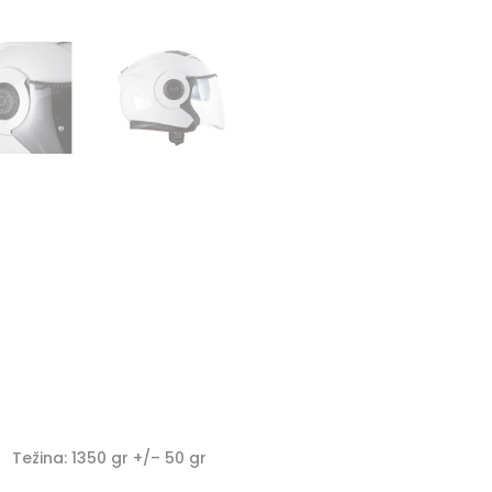
količina
t
i
v
e
:
Težina: 1350 gr +/– 50 gr