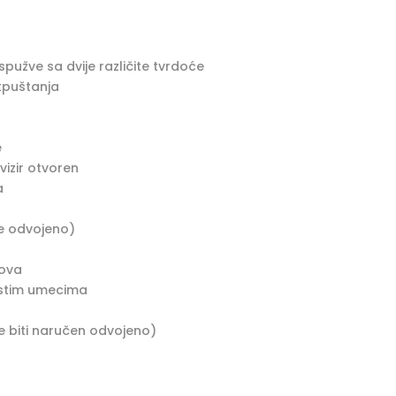
užve sa dvije različite tvrdoće
tpuštanja
e
vizir otvoren
a
se odvojeno)
vova
astim umecima
e biti naručen odvojeno)