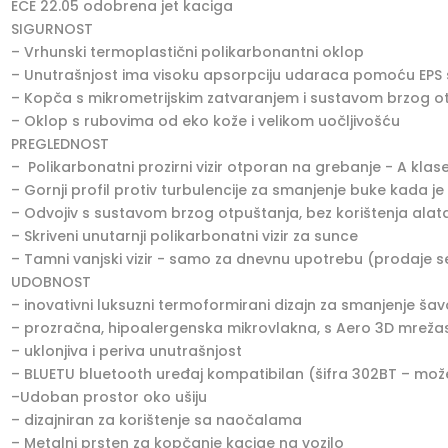
ECE 22.05 odobrena jet kaciga
SIGURNOST
– Vrhunski termoplastični polikarbonantni oklop
– Unutrašnjost ima visoku apsorpciju udaraca pomoću EPS sp
– Kopča s mikrometrijskim zatvaranjem i sustavom brzog o
– Oklop s rubovima od eko kože i velikom uočljivošću
PREGLEDNOST
– Polikarbonatni prozirni vizir otporan na grebanje - A klas
– Gornji profil protiv turbulencije za smanjenje buke kada je 
– Odvojiv s sustavom brzog otpuštanja, bez korištenja alat
– Skriveni unutarnji polikarbonatni vizir za sunce
– Tamni vanjski vizir - samo za dnevnu upotrebu (prodaje 
UDOBNOST
– inovativni luksuzni termoformirani dizajn za smanjenje ša
– prozračna, hipoalergenska mikrovlakna, s Aero 3D mrež
– uklonjiva i periva unutrašnjost
– BLUETU bluetooth uređaj kompatibilan (šifra 302BT – mož
–Udoban prostor oko ušiju
– dizajniran za korištenje sa naočalama
– Metalni prsten za kopčanje kacige na vozilo