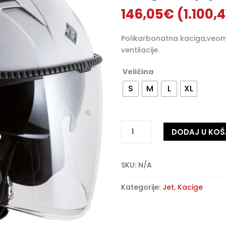
146,05
€
(1.100,
Polikarbonatna kaciga,veom
ventilacije.
Veličina
S
M
L
XL
Zaštitna
DODAJ U KOŠ
kaciga
Tucano
A
Urbano
l
SKU:
N/A
El’
t
Tange
e
Kategorije:
Jet
,
Kacige
–
r
sjajno
n
bijela
a