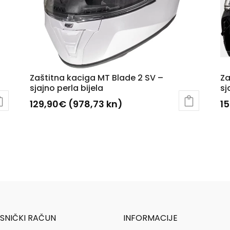
Zaštitna kaciga MT Blade 2 SV –
Za
sjajno perla bijela
sj
129,90
€
(978,73 kn)
1
Ovaj
proizvod
ima
više
varijanti.
Opcije
se
mogu
SNIČKI RAČUN
INFORMACIJE
odabrati