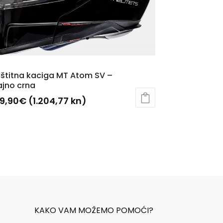
štitna kaciga MT Atom SV –
ajno crna
59,90
€
(1.204,77 kn)
KAKO VAM MOŽEMO POMOĆI?