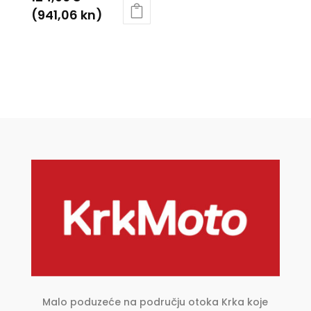
(941,06 kn)
Ovaj
proizvod
ima
više
varijanti.
Opcije
se
mogu
odabrati
na
stranici
proizvoda
Malo poduzeće na području otoka Krka koje