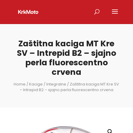
Zaštitna kaciga MT Kre
SV – Intrepid B2 – sjajno
perla fluorescentno
crvena
Home
/
Kacige
/
Integralne
/ Zaštitna kaciga MT Kre SV
– Intrepid B2 – sjajno perla fluorescentno crvena