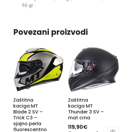
50 gr
Povezani proizvodi
Zaštitna
Zaštitna
kaciga MT
kaciga MT
Blade 2 SV –
Thunder 3 SV –
Trick C3 –
mat crna
sjajno perla
119,90
€
fluorescentno