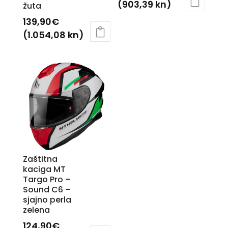
(903,39 kn)
žuta
Ovaj
139,90
€
proizvod
(1.054,08 kn)
ima
Ovaj
više
proizvod
varijanti.
ima
Opcije
više
se
varijanti.
mogu
Opcije
odabrati
se
na
mogu
stranici
odabrati
Zaštitna
proizvoda
na
kaciga MT
Targo Pro –
stranici
Sound C6 –
proizvoda
sjajno perla
zelena
124,90
€