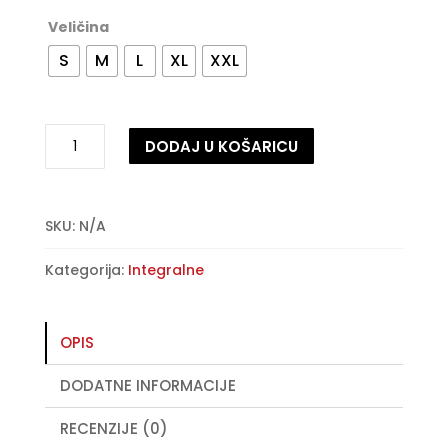
Veličina
S
M
L
XL
XXL
Zaštitna
DODAJ U KOŠARICU
kaciga
MT
A
Kre
l
SV
t
SKU:
N/A
–
e
Kategorija:
Integralne
Intrepid
r
B2
n
-
a
sjajno
t
OPIS
perla
i
DODATNE INFORMACIJE
fluorescentno
v
crvena
e
RECENZIJE (0)
količina
: