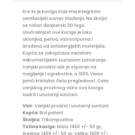
Kre Sv je kaciga koja ima integrirani
ventilacijski sustav hlađenja. Na školjci
se nalazi dizajnerski 3D logo.
Unutrašnjost ove kacige je lako
uklonjiva, periva, vatrootporna i
izrađena od antialergijskih materijala.
Kopča se zakopčava metalnim
mikrometrijskim sustavom zatvaranja.
Vanjski prozirni vizir je otporan na
magljenje i ogrebotine, a 100% Vision
jamči kristalno čistu preglednost. Osim
vanjskog prozirnog vizira ova kaciga
sadrži i unutarnji sunčani.
Vizir
: Vanjski prozirni i unutarnji sunčani
Kopča
: Brzi patent
Školjka
: Trikompozitna
Težina kacige
: Mala: 1450 +/- 50 gr,
Srednja: 1450 +/- 50 gr, Velika: 1500 +/-